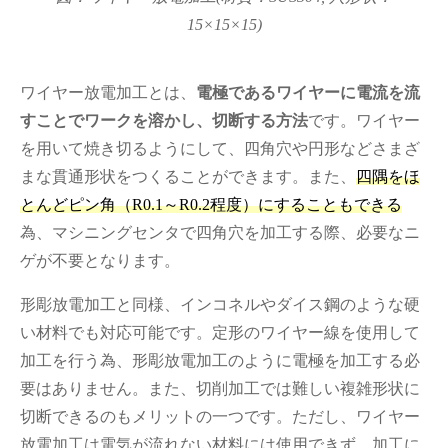
15×15×15)
ワイヤー放電加工とは、
電極であるワイヤーに電流を流
すことでワークを溶かし、切断する方法
です。ワイヤー
を用いて焼き切るようにして、四角穴や円形などさまざ
まな貫通形状をつくることができます。また、
四隅をほ
とんどピン角（R0.1～R0.2程度）にすることもできる
為、マシニングセンタで四角穴を加工する際、必要なニ
ゲが不要となります。
形彫放電加工と同様、インコネルやダイス鋼のような硬
い材料でも対応可能です。定形のワイヤー線を使用して
加工を行う為、形彫放電加工のように電極を加工する必
要はありません。また、切削加工では難しい複雑形状に
切断できるのもメリットの一つです。ただし、ワイヤー
放電加工は電気が流れない材料には使用できず、加工に