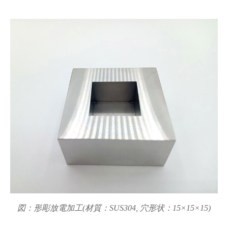
図：形彫放電加工(材質：SUS304, 穴形状：15×15×15)