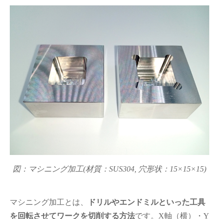
図：マシニング加工(材質：SUS304, 穴形状：15×15×15)
マシニング加工とは、
ドリルやエンドミルといった工具
を回転させてワークを切削する方法
です。X軸（横）・Y